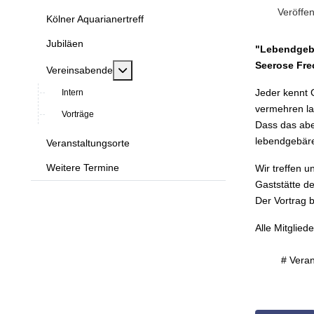
Veröffen
Kölner Aquarianertreff
Jubiläen
"Lebendgebär
Seerose Fre
MOD_MENU_TOGGLE_SUBMENU_LABE
Vereinsabende
Jeder kennt G
Intern
vermehren la
Vorträge
Dass das abe
lebendgebären
Veranstaltungsorte
Weitere Termine
Wir treffen 
Gaststätte d
Der Vortrag 
Alle Mitglied
# Vera