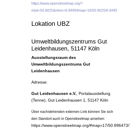
 km durch Kamerun
https://www.openstreetmap.org/?
mlat=50.9025&mlon=6.9495#map=16/50.9025/6.9495
Lokation UBZ
Umweltbildungszentrums Gut
Leidenhausen, 51147 Köln
Ausstellungsraum des
Umweltbildungszentrums Gut
Leidenhausen
Adresse:
Gut Leidenhausen e.V.
, Portalausstellung
(Tenne), Gut Leidenhausen 1, 51147 Köln
Über nachstehenden externen Link können Sie sich
den Standort auch in Openstreetmap ansehen:
https://www.openstreetmap.org/#map=17/50.896473