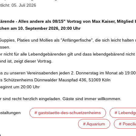
tlicht: 05. Juli 2026
ende - Alles andere als 08/15" Vortrag von Max Kaiser, Mitglied 
chen am 10. September 2026, 20:00 Uhr
L
uppies, Platies und Mollies als "Anfängerfische", die sich leicht halten
ssen.
r nicht für alle Lebendgebärenden gilt und dass lebendgebärend nicht 
d ist, zeigt dieser Vortrag.
uns zu unseren Vereinsabenden jeden 2. Donnerstag im Monat ab 19:00 
es Schützenheims Dünnwalder Mauspfad 436, 51069 Köln
beginnt um 20:00 Uhr
er sind recht herzlich eingeladen. Gäste sind immer willkommen.
nstaltungen
# gaststaette-des-schuetzenheims
# Lebendg
# Aquarium
# Poecili