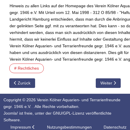
Hinweis zu allen Links auf der Homepage des Verein Kölner Aqua
gegr. 1946 e.V. Mit Urteil vom 12. Mai 1998 - 312 O 85/98 - "Haft
Landgericht Hamburg entschieden, dass man durch die Anbringung
der gelinkten Seite ggf. mit zu verantworten hat. Dies kann - so 
verhindert werden, dass man sich ausdrücklich von diesen Inhalten
hiermit, dass wir keinerlei Einfluss auf Inhalte oder Gestaltung 
Verein Kölner Aquarien- und Terrarienfreunde gegr. 1946 e.V. aus 
haben und uns ausdrücklich von diesen distanzieren. Dies gilt fü
Verein Kölner Aquarien- und Terrarienfreunde gegr. 1946 e.V. an
# Rechtliches
Vorheriger Beitrag: Impressum bis 31.07.2023
Nächster Beitra
Zurück
Weiter
Copyright © 2026 Verein Kölner Aquarien- und Terrarienfreunde
gegr. 1946 e.V. . Alle Rechte vorbehalten.
Joomla!
ist freie, unter der
GNU/GPL-Lizenz
veröffentlichte
Software.
Impressum
Nutzungsbestimmungen
Datenschutz