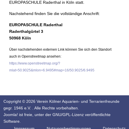
EUROPASCHULE Raderthal in Köln statt.
Nachstehend finden Sie die vollständige Anschrift:
EUROPASCHULE Raderthal
Raderthalgürtel 3
50968 Köln
Über nachstehenden externen Link können Sie sich den Standort
auch in Openstreetmap ansehen:
https://www.openstreetmap.org/?
mlat=50.9025&mlon=6.9495#map=16/50.9025/6.9495
Copyright © 2026 Verein Kölner Aquarien- und Terrarienfreunde
gegr. 1946 e.V. . Alle Rechte vorbehalten.
Joomla!
ist freie, unter der
GNU/GPL-Lizenz
veröffentlichte
Software.
Impressum
Nutzungsbestimmungen
Datenschutz