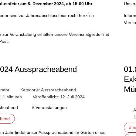
lussfeier am 8. Dezember 2024, ab 15:00 Uhr
Unsere
eder sind zur Jahresabschlussfeier recht herzlich
Inform
Verein
 zur Veranstaltung erhalten unsere Vereinsmitglieder mit
 Post.
2024 Ausspracheabend
01.
Exk
Mün
rator
Kategorie:
Ausspracheabend
t: 1 Minuten
Veröffentlicht: 12. Juli 2024
cheabend
# Veranstaltungen
A
L
abend
# e
em Jahr findet unser Ausspracheabend im Garten eines