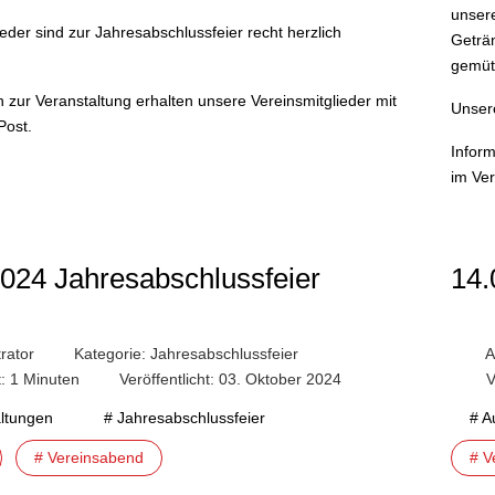
unsere
eder sind zur Jahresabschlussfeier recht herzlich
Geträn
gemüt
 zur Veranstaltung erhalten unsere Vereinsmitglieder mit
Unsere
 Post.
Infor
im Ver
2024 Jahresabschlussfeier
14.
rator
Kategorie:
Jahresabschlussfeier
A
t: 1 Minuten
Veröffentlicht: 03. Oktober 2024
V
altungen
# Jahresabschlussfeier
# A
# Vereinsabend
# V