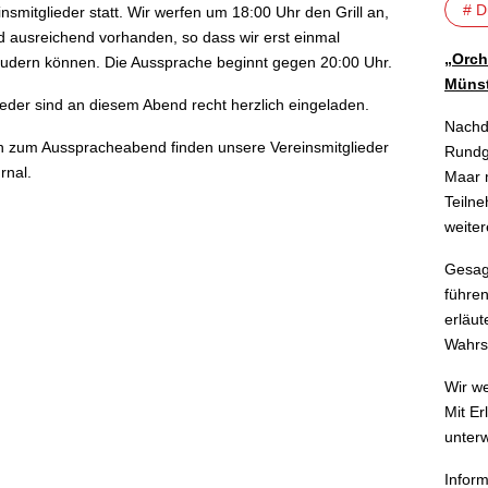
# D
nsmitglieder statt. Wir werfen um 18:00 Uhr den Grill an,
d ausreichend vorhanden, so dass wir erst einmal
„Orch
audern können. Die Aussprache beginnt gegen 20:00 Uhr.
Münst
ieder sind an diesem Abend recht herzlich eingeladen.
Nachd
n zum Ausspracheabend finden unsere Vereinsmitglieder
Rundg
rnal.
Maar m
Teilne
weite
Gesagt
führen
erläut
Wahrs
Wir w
Mit Er
unter
Inform