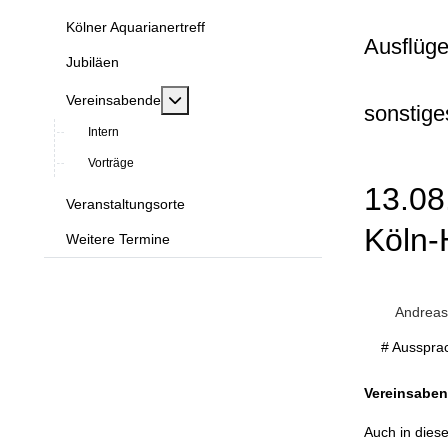
Kölner Aquarianertreff
Ausflüge
Jubiläen
MOD_MENU_TOGGLE_SUBMENU_LABE
Vereinsabende
sonstige
Intern
Vorträge
13.08
Veranstaltungsorte
Köln
Weitere Termine
Andreas
# Ausspra
Vereinsaben
Auch in dies