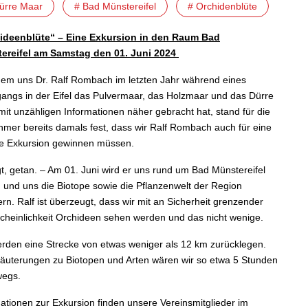
ürre Maar
# Bad Münstereifel
# Orchidenblüte
ideenblüte“ – Eine Exkursion in den Raum Bad
ereifel
am Samstag den 01. Juni 2024
em uns Dr. Ralf Rombach im letzten Jahr während eines
angs in der Eifel das Pulvermaar, das Holzmaar und das Dürre
it unzähligen Informationen näher gebracht hat, stand für die
hmer bereits damals fest, dass wir Ralf Rombach auch für eine
re Exkursion gewinnen müssen.
, getan. – Am 01. Juni wird er uns rund um Bad Münstereifel
 und uns die Biotope sowie die Pflanzenwelt der Region
ern. Ralf ist überzeugt, dass wir mit an Sicherheit grenzender
cheinlichkeit Orchideen sehen werden und das nicht wenige.
erden eine Strecke von etwas weniger als 12 km zurücklegen.
läuterungen zu Biotopen und Arten wären wir so etwa 5 Stunden
wegs.
ationen zur Exkursion finden unsere Vereinsmitglieder im