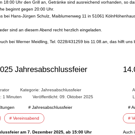
m 18:00 Uhr den Grill an, Getränke sind ausreichend vorhanden, so das
he beginnt gegen 20:00 Uhr.
uns bei Hans-Jürgen Schulz, Maiblumenweg 11 in 51061 KölnHöhenhau
ieder sind an diesem Abend recht herzlich eingeladen.
euch bei Werner Meidling, Tel. 0228/431259 bis 11.08.an, das hilft uns 
2025 Jahresabschlussfeier
14.
rator
Kategorie:
Jahresabschlussfeier
A
t: 1 Minuten
Veröffentlicht: 09. Oktober 2025
L
altungen
# Jahresabschlussfeier
# A
# Vereinsabend
# V
lussfeier am 7. Dezember 2025, ab 15:00 Uhr
Auch 