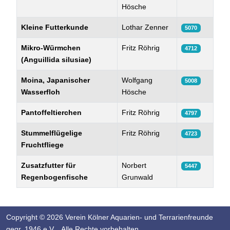
Hösche
Kleine Futterkunde
Lothar Zenner
5070
Mikro-Würmchen
Fritz Röhrig
4712
(Anguillida silusiae)
Moina, Japanischer
Wolfgang
5008
Wasserfloh
Hösche
Pantoffeltierchen
Fritz Röhrig
4797
Stummelflügelige
Fritz Röhrig
4723
Fruchtfliege
Zusatzfutter für
Norbert
5447
Regenbogenfische
Grunwald
Copyright © 2026 Verein Kölner Aquarien- und Terrarienfreunde
gegr. 1946 e.V. . Alle Rechte vorbehalten.