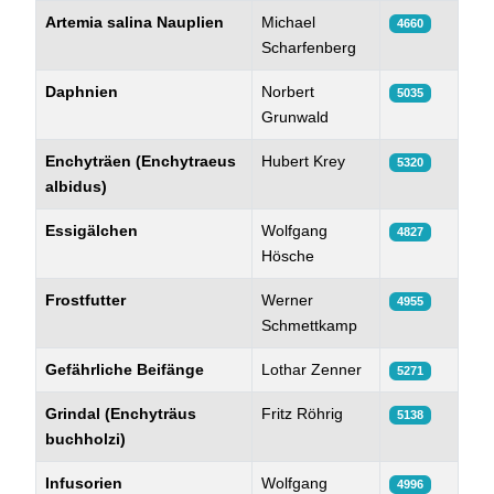
Beiträge
Artemia salina Nauplien
Michael
4660
Scharfenberg
Daphnien
Norbert
5035
Grunwald
Enchyträen (Enchytraeus
Hubert Krey
5320
albidus)
Essigälchen
Wolfgang
4827
Hösche
Frostfutter
Werner
4955
Schmettkamp
Gefährliche Beifänge
Lothar Zenner
5271
Grindal (Enchyträus
Fritz Röhrig
5138
buchholzi)
Infusorien
Wolfgang
4996