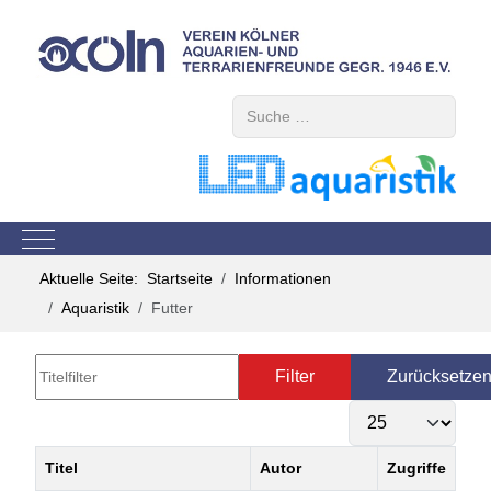
Suchen
Mobile Menu Toggle
Aktuelle Seite:
Startseite
Informationen
Aquaristik
Futter
Titelfilter
Filter
Zurücksetze
Anzeige #
Titel
Autor
Zugriffe