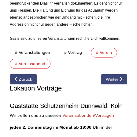
beeindruckenden Dias ihr Verhalten dokumentiert. Es geht nicht nur
ums Fressen. Die Haltung und Eignung für das Aquarium werden
ebenso angesprochen wie der Umgang mit Fischen, die ihre
Aggression nicht nur gegen andere Fische richten.
Gäste sind zu unseren Veranstaltungen recht herzlich willkommen.
# Veranstaltungen
# Vortrag
# Verein
# Vereinsabend
Vorheriger Beitrag: 04.05.2009 Vorschau auf den Vereinsabend
Nächster Beitra
Zurück
Weiter
Lokation Vorträge
Gaststätte Schützenheim Dünnwald, Köln
Wir treffen uns zu unseren
Vereinsabenden/Vorträgen
jeden 2. Donnerstag im Monat ab 19:00 Uhr
in der