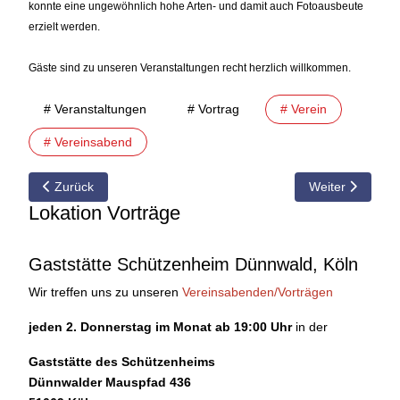
konnte eine ungewöhnlich hohe Arten- und damit auch Fotoausbeute
erzielt werden.
Gäste sind zu unseren Veranstaltungen recht herzlich willkommen.
# Veranstaltungen
# Vortrag
# Verein
# Vereinsabend
Vorheriger Beitrag: 08.06.2009 Vorschau auf den Vereinsabend
Nächster Beitra
Zurück
Weiter
Lokation Vorträge
Gaststätte Schützenheim Dünnwald, Köln
Wir treffen uns zu unseren
Vereinsabenden/Vorträgen
jeden 2. Donnerstag im Monat ab 19:00 Uhr
in der
Gaststätte des Schützenheims
Dünnwalder Mauspfad 436