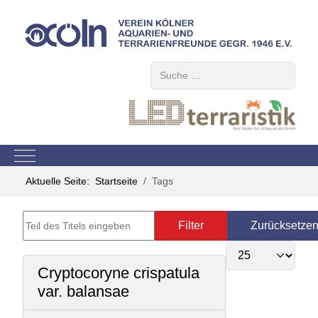
Suchen
Mobile Menu Toggle
Aktuelle Seite:
Startseite
Tags
Teil des Titels eingeben
Filter
Zurücksetze
Anzeige #
Cryptocoryne crispatula
var. balansae