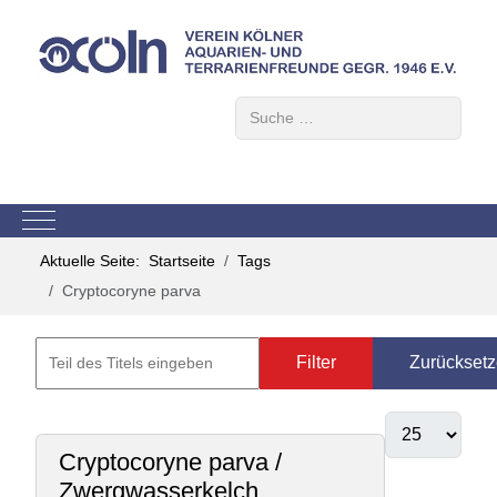
Suchen
Mobile Menu Toggle
Aktuelle Seite:
Startseite
Tags
Cryptocoryne parva
Filter
Zurückset
Cryptocoryne parva /
Zwergwasserkelch