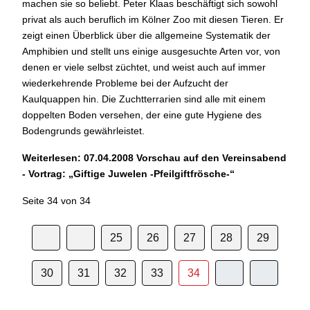
machen sie so beliebt. Peter Klaas beschäftigt sich sowohl
privat als auch beruflich im Kölner Zoo mit diesen Tieren. Er
zeigt einen Überblick über die allgemeine Systematik der
Amphibien und stellt uns einige ausgesuchte Arten vor, von
denen er viele selbst züchtet, und weist auch auf immer
wiederkehrende Probleme bei der Aufzucht der
Kaulquappen hin. Die Zuchtterrarien sind alle mit einem
doppelten Boden versehen, der eine gute Hygiene des
Bodengrunds gewährleistet.
Weiterlesen: 07.04.2008 Vorschau auf den Vereinsabend
- Vortrag: „Giftige Juwelen -Pfeilgiftfrösche-“
Seite 34 von 34
25
26
27
28
29
30
31
32
33
34