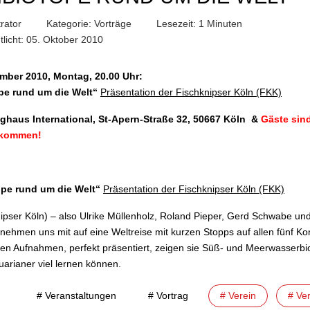
rator
Kategorie:
Vorträge
Lesezeit: 1 Minuten
tlicht: 05. Oktober 2010
L
mber 2010, Montag, 20.00 Uhr:
pe rund um die Welt
“
Präsentation der Fischknipser Köln (FKK)
ghaus International, St-Apern-Straße 32, 50667 Köln &
Gäste sind
llkommen!
pe rund um die Welt
“
Präsentation der Fischknipser Köln (FKK)
ipser Köln) – also Ulrike Müllenholz, Roland Pieper, Gerd Schwabe un
nehmen uns mit auf eine Weltreise mit kurzen Stopps auf allen fünf Ko
en Aufnahmen, perfekt präsentiert, zeigen sie Süß- und Meerwasserbi
uarianer viel lernen können.
# Veranstaltungen
# Vortrag
# Verein
# Ve