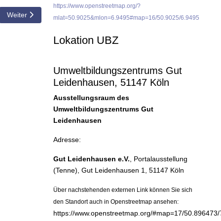
https://www.openstreetmap.org/?
krankheiten: Ursachen, Diagnose und Behandlung
Nächster Beitrag: 04.10.2010 Vorschau auf den Vereinsabend - Vortr
Weiter
mlat=50.9025&mlon=6.9495#map=16/50.9025/6.9495
Lokation UBZ
Umweltbildungszentrums Gut
Leidenhausen, 51147 Köln
Ausstellungsraum des
Umweltbildungszentrums Gut
Leidenhausen
Adresse:
Gut Leidenhausen e.V.
, Portalausstellung
(Tenne), Gut Leidenhausen 1, 51147 Köln
Über nachstehenden externen Link können Sie sich
den Standort auch in Openstreetmap ansehen:
https://www.openstreetmap.org/#map=17/50.896473