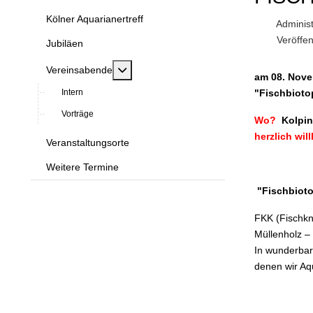
Kölner Aquarianertreff
Administ
Veröffen
Jubiläen
MOD_MENU_TOGGLE_SUBMENU_LABE
Vereinsabende
am 08. Nove
Intern
"Fischbioto
Vorträge
Wo?
Kolpin
herzlich wi
Veranstaltungsorte
Weitere Termine
"
Fischbioto
FKK (Fischkn
Müllenholz – 
In wunderbar
denen wir Aq