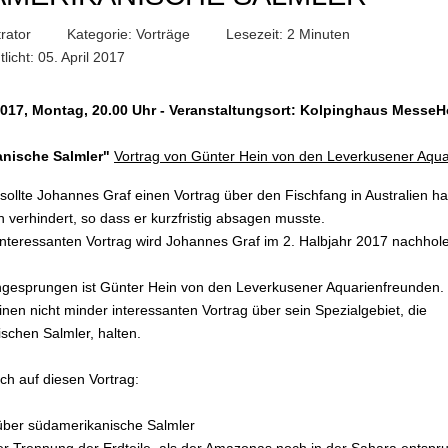
rator
Kategorie:
Vorträge
Lesezeit: 2 Minuten
tlicht: 05. April 2017
L
2017, Montag, 20.00 Uhr -
Veranstaltungsort:
Kolpinghaus MesseHo
nische Salmler
"
Vortrag von Günter Hein von den Leverkusener Aqu
sollte Johannes Graf einen Vortrag über den Fischfang in Australien ha
ich verhindert, so dass er kurzfristig absagen musste.
interessanten Vortrag wird Johannes Graf im 2. Halbjahr 2017 nachhol
eingesprungen ist Günter Hein von den Leverkusener Aquarienfreunden.
inen nicht minder interessanten Vortrag über sein Spezialgebiet, die
schen Salmler, halten.
ch auf diesen Vortrag:
ber südamerikanische Salmler