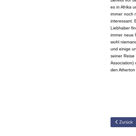
Bereits vor 
es in Afrika
immer noch n
interessant. 
Liebhaber fi
immer neue Ü
wohl niemand 
und einige u
seiner Reise
Association)
den Atherton
Vorheriger
Zurück