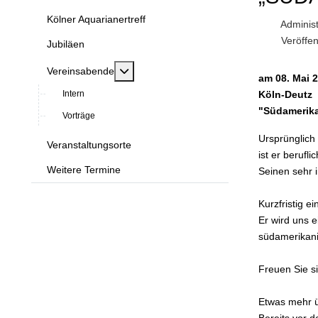
Kölner Aquarianertreff
Administ
Veröffen
Jubiläen
MOD_MENU_TOGGLE_SUBMENU_LABE
Vereinsabende
am 08. Mai 
Intern
Köln-Deutz
"Südamerika
Vorträge
Ursprünglich 
Veranstaltungsorte
ist er berufl
Weitere Termine
Seinen sehr 
Kurzfristig 
Er wird uns e
südamerikani
Freuen Sie si
Etwas mehr ü