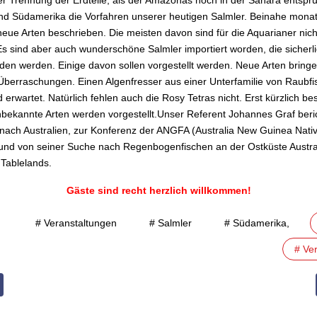
der Trennung der Erdteile, als der Amazonas noch in der Sahara entspru
 und Südamerika die Vorfahren unserer heutigen Salmler. Beinahe mona
eue Arten beschrieben. Die meisten davon sind für die Aquarianer nich
Es sind aber auch wunderschöne Salmler importiert worden, die sicherli
nden werden. Einige davon sollen vorgestellt werden. Neue Arten bring
berraschungen. Einen Algenfresser aus einer Unterfamilie von Raubfi
erwartet. Natürlich fehlen auch die Rosy Tetras nicht. Erst kürzlich b
nbekannte Arten werden vorgestellt.Unser Referent Johannes Graf beri
 nach Australien, zur Konferenz der ANGFA (Australia New Guinea Nati
 und von seiner Suche nach Regenbogenfischen an der Ostküste Austra
 Tablelands.
Gäste sind recht herzlich willkommen!
# Veranstaltungen
# Salmler
# Südamerika,
# Ve
 Beitrag: 12.06.2017 Vorschau auf den Vereinsabend - Vortrag: „LED –