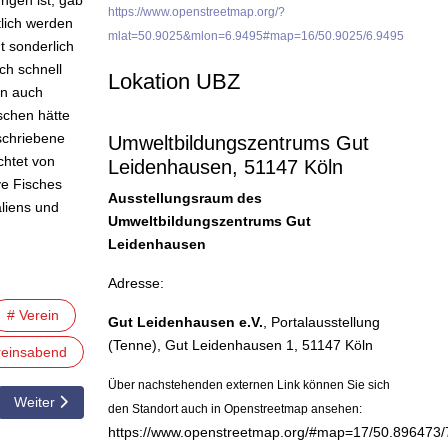
ngen ist, gab
https://www.openstreetmap.org/?
tlich werden
mlat=50.9025&mlon=6.9495#map=16/50.9025/6.9495
t sonderlich
ch schnell
Lokation UBZ
en auch
schen hätte
eschriebene
Umweltbildungszentrums Gut
chtet von
Leidenhausen, 51147 Köln
ve Fisches
Ausstellungsraum des
liens und
Umweltbildungszentrums Gut
Leidenhausen
Adresse:
# Verein
Gut Leidenhausen e.V.
, Portalausstellung
(Tenne), Gut Leidenhausen 1, 51147 Köln
reinsabend
Über nachstehenden externen Link können Sie sich
 Die Zukunft der Aquarienbeleuchtung?!“
Nächster Beitrag: 03.04.2017 Vorschau auf den Vereinsabend - Vort
Weiter
den Standort auch in Openstreetmap ansehen:
https://www.openstreetmap.org/#map=17/50.896473