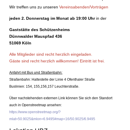
Wir treffen uns zu unseren
Vereinsabenden/Vorträgen
jeden 2. Donnerstag im Monat ab 19:00 Uhr
in der
Gaststätte des Schützenheims
Dünnwalder Mauspfad 436
51069 Köln
Alle Mitglieder sind recht herzlich eingeladen.
Gäste sind recht herzlich willkommen!
Eintritt ist frei.
Anfahrt mit Bus und Straßenbahn:
Straßenbahn: Haltestelle der Linie 4 Ofenthaler Straße
Buslinien: 154, 155,156,157 Leuchterstraße.
Über nachstehenden externen Link können Sie sich den Standort
auch in Openstreetmap ansehen:
https://www.openstreetmap.org/?
mlat=50.9025&mlon=6.9495#map=16/50.9025/6.9495