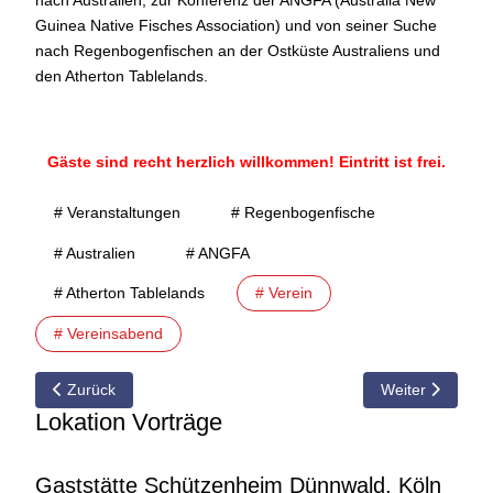
nach Australien, zur Konferenz der ANGFA (Australia New
Guinea Native Fisches Association) und von seiner Suche
nach Regenbogenfischen an der Ostküste Australiens und
den Atherton Tablelands.
Gäste sind recht herzlich willkommen! Eintritt ist frei.
# Veranstaltungen
# Regenbogenfische
# Australien
# ANGFA
# Atherton Tablelands
# Verein
# Vereinsabend
Vorheriger Beitrag: 05.02.2018 Vorschau auf den Vereinsabend
Nächster Beitra
Zurück
Weiter
Lokation Vorträge
Gaststätte Schützenheim Dünnwald, Köln