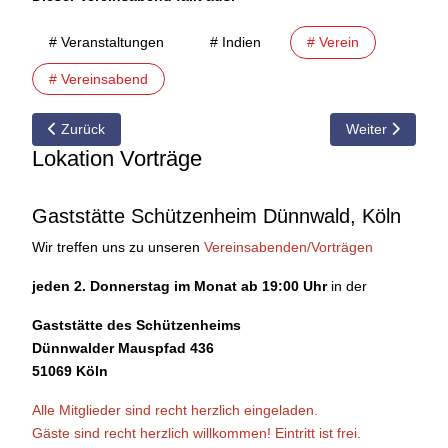
# Veranstaltungen
# Indien
# Verein
# Vereinsabend
Vorheriger Beitrag: 04.07.2016 Vorschau auf den Vereinsabend 
Nächster Beitrag
Zurück
Weiter
Lokation Vorträge
Gaststätte Schützenheim Dünnwald, Köln
Wir treffen uns zu unseren
Vereinsabenden/Vorträgen
jeden 2. Donnerstag im Monat ab 19:00 Uhr
in der
Gaststätte des Schützenheims
Dünnwalder Mauspfad 436
51069 Köln
Alle Mitglieder sind recht herzlich eingeladen.
Gäste sind recht herzlich willkommen!
Eintritt ist frei.