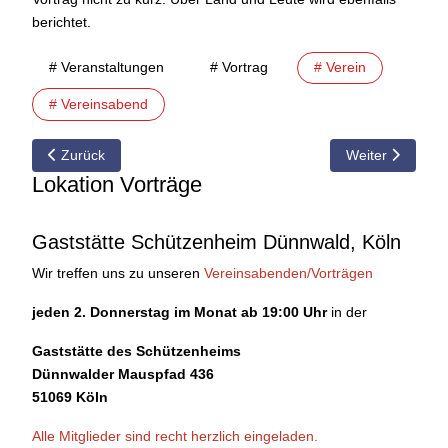
berichtet.
# Veranstaltungen
# Vortrag
# Verein
# Vereinsabend
Vorheriger Beitrag: 07.10.2013 Vorschau auf den Vereinsabend 
Nächster Beitra
Zurück
Weiter
Lokation Vorträge
Gaststätte Schützenheim Dünnwald, Köln
Wir treffen uns zu unseren
Vereinsabenden/Vorträgen
jeden 2. Donnerstag im Monat ab 19:00 Uhr
in der
Gaststätte des Schützenheims
Dünnwalder Mauspfad 436
51069 Köln
Alle Mitglieder sind recht herzlich eingeladen.