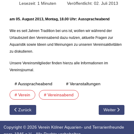
Lesezeit: 1 Minuten
Veröffentlicht: 02. Juli 2013
am 05. August 2013, Montag, 18.00 Uhr: Ausspracheabend
Wie es seit Jahren Tradition bei uns ist, wollen wir während der
Urlaubszeit den Vereinsabend dazu nutzen, aktuelle Fragen zur
Aquaristik sowie Ideen und Meinungen zu unseren Vereinsaktivitäten
zu diskutieren.
Unsere Vereinsmitglieder finden hierzu alle Informationen im
Vereinsjournal.
# Ausspracheabend
# Veranstaltungen
# Verein
# Vereinsabend
Vorheriger Beitrag: 04.08.2014 Vorschau auf den Vereinsaben
Nächster Beitra
Zurück
Weiter
Copyright © 2026 Verein Kölner Aquarien- und Terrarienfreunde