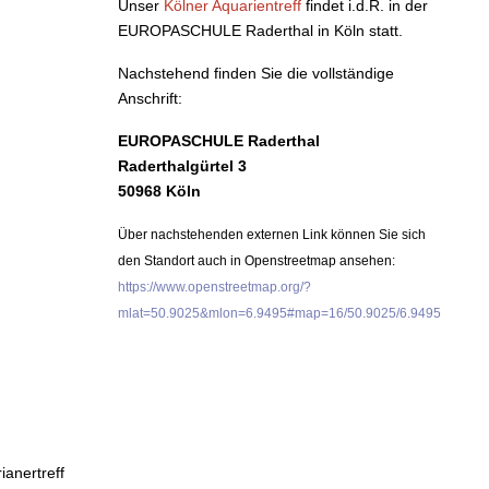
Unser
Kölner Aquarientreff
findet i.d.R. in der
EUROPASCHULE Raderthal in Köln statt.
Nachstehend finden Sie die vollständige
Anschrift:
EUROPASCHULE Raderthal
Raderthalgürtel 3
50968 Köln
Über nachstehenden externen Link können Sie sich
den Standort auch in Openstreetmap ansehen:
https://www.openstreetmap.org/?
mlat=50.9025&mlon=6.9495#map=16/50.9025/6.9495
ianertreff