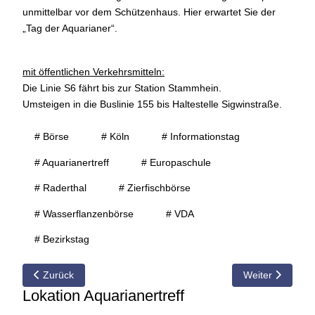
unmittelbar vor dem Schützenhaus. Hier erwartet Sie der
„Tag der Aquarianer“.
mit öffentlichen Verkehrsmitteln:
Die Linie S6 fährt bis zur Station Stammhein.
Umsteigen in die Buslinie 155 bis Haltestelle Sigwinstraße.
# Börse
# Köln
# Informationstag
# Aquarianertreff
# Europaschule
# Raderthal
# Zierfischbörse
# Wasserflanzenbörse
# VDA
# Bezirkstag
Vorheriger Beitrag: 02.06.2013 Tag der Aquarianer
Nächster Beitra
Zurück
Weiter
Lokation Aquarianertreff