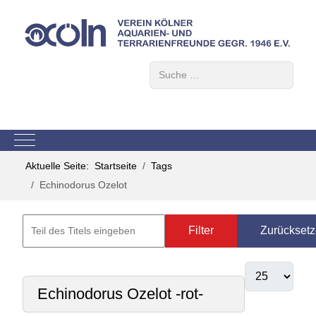
Suchen
Mobile Menu Toggle
Aktuelle Seite:
Startseite
Tags
Echinodorus Ozelot
Filter
Zurückset
Echinodorus Ozelot -rot-