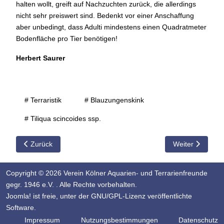
halten wollt, greift auf Nachzuchten zurück, die allerdings
nicht sehr preiswert sind. Bedenkt vor einer Anschaffung
aber unbedingt, dass Adulti mindestens einen Quadratmeter
Bodenfläche pro Tier benötigen!
Herbert Saurer
# Terraristik
# Blauzungenskink
# Tiliqua scincoides ssp.
Vorheriger Beitrag: Terraristische Schnecken
Nächster Beitr
Zurück
Weiter
Copyright © 2026 Verein Kölner Aquarien- und Terrarienfreunde
gegr. 1946 e.V. . Alle Rechte vorbehalten.
Joomla!
ist freie, unter der
GNU/GPL-Lizenz
veröffentlichte
Software.
Impressum
Nutzungsbestimmungen
Datenschutz