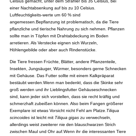
Celsius gemacht, unter dem Strahler bis 35 Celsius, bei
einer Nachtabsenkung auf bis zu 10 Celsius.
Luftfeuchtigkeits-werte um 60 % sind
angemessen.Bepflanzung ist problematisch, da die Tiere
pflanzliche und tierische Nahrung zu sich nehmen. Pflanzen
sollte man in Töpfen mit Drahtabdeckung im Boden
arretieren. Als Verstecke eignen sich Wurzeln,
Höhlengebilde oder aber auch Rindenstücke.
Die Tiere fressen Früchte, Blätter, andere Pflanzenteile,
Insekten, Jungsäuger, Würmer, besonders gerne Schnecken
mit Gehäuse. Das Futter sollte mit einem Kalkpräparat
bestäubt werden.Wenn man bedenkt, dass die Skinke sehr
groß werden und ihr Lieblingsfutter Gehäuseschnecken
sind, kann jeder sich vorstellen, dass sie recht kräftig und
schmerzhaft zubeißen können. Also beim Fangen größerer
Exemplare ist etwas Vorsicht nicht Fehl am Platze.
Tiliqua
scincoides
ist leicht mit
Tiliqua gigas
zu verwechseln,
allerdings weist zweiterer nie den blauschwarzen Strich
zwischen Maul und Ohr auf.Wenn ihr die interessanten Tiere