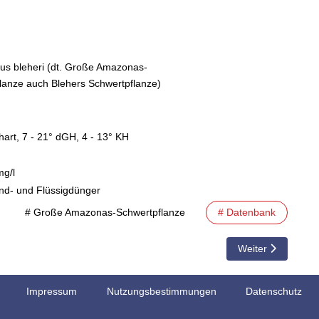
us bleheri (dt. Große Amazonas-
lanze auch Blehers Schwertpflanze)
hart, 7 - 21° dGH, 4 - 13° KH
mg/l
d- und Flüssigdünger
# Große Amazonas-Schwertpflanze
# Datenbank
Nächster Beitrag:
Weiter
Impressum
Nutzungsbestimmungen
Datenschutz