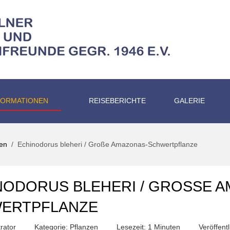
FORMATIONEN
REISEBERICHTE
GALERIE
zen
Echinodorus bleheri / Große Amazonas-Schwertpflanze
NODORUS BLEHERI / GROSSE A
RTPFLANZE
rator
Kategorie:
Pflanzen
Lesezeit: 1 Minuten
Veröffent