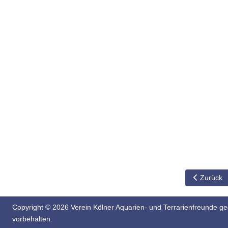
Vorheriger
Zurück
Copyright © 2026 Verein Kölner Aquarien- und Terrarienfreunde geg
vorbehalten.