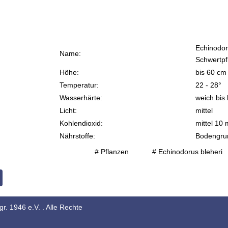
Echinodor
Name:
Schwertpf
Höhe:
bis 60 cm
Temperatur:
22 - 28°
Wasserhärte:
weich bis 
Licht:
mittel
Kohlendioxid:
mittel 10 
Nährstoffe:
Bodengrun
# Pflanzen
# Echinodorus bleheri
 Beitrag: Echinodorus amazonicus / Amazonasschwertpflanze
r. 1946 e.V. . Alle Rechte