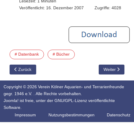
Lesezeit: 1 Minuten
Veröffentlicht: 16. Dezember 2007
Zugriffe: 4028
# Datenbank
# Bücher
Vorheriger Beitrag: Buchstabe Q
Nächster Beitra
Zurück
Weiter
Copyright © 2026 Verein Kölner Aquarien- und Terrarienfreunde
gegr. 1946 e.V. . Alle Rechte vorbehalten.
Joomla!
ist freie, unter der
GNU/GPL-Lizenz
veröffentlichte
Software.
Impressum
Nutzungsbestimmungen
Datenschutz