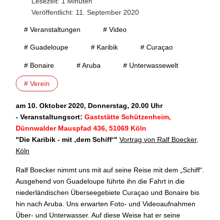
Lesezeit: 1 Minuten
Veröffentlicht: 11. September 2020
# Veranstaltungen
# Video
# Guadeloupe
# Karibik
# Curaçao
# Bonaire
# Aruba
# Unterwassewelt
# Verein
am 10. Oktober 2020, Donnerstag, 20.00 Uhr
- Veranstaltungsort:
Gaststätte Schützenheim,
Dünnwalder Mauspfad 436, 51069 Köln
"Die Karibik - mit ‚dem Schiff‘
"
Vortrag von Ralf Boecker,
Köln
Ralf Boecker nimmt uns mit auf seine Reise mit dem „Schiff“.
Ausgehend von Guadeloupe führte ihn die Fahrt in die
niederländischen Überseegebiete Curaçao und Bonaire bis
hin nach Aruba. Uns erwarten Foto- und Videoaufnahmen
Über- und Unterwasser. Auf diese Weise hat er seine