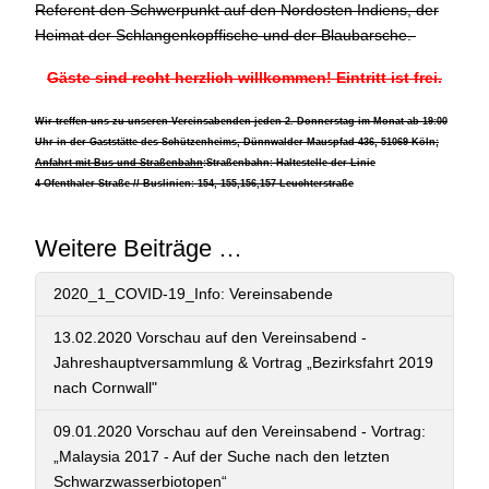
Referent den Schwerpunkt auf den Nordosten Indiens, der
Heimat der Schlangenkopffische und der Blaubarsche.
Gäste sind recht herzlich willkommen! Eintritt ist frei.
Wir treffen uns zu unseren Vereinsabenden jeden 2. Donnerstag im Monat ab 19:00
Uhr in der Gaststätte des Schützenheims, Dünnwalder Mauspfad 436, 51069 Köln;
Anfahrt mit Bus und Straßenbahn
:Straßenbahn: Haltestelle der Linie
4 Ofenthaler Straße // Buslinien: 154, 155,156,157 Leuchterstraße
Weitere Beiträge …
2020_1_COVID-19_Info: Vereinsabende
13.02.2020 Vorschau auf den Vereinsabend -
Jahreshauptversammlung & Vortrag „Bezirksfahrt 2019
nach Cornwall"
09.01.2020 Vorschau auf den Vereinsabend - Vortrag:
„Malaysia 2017 - Auf der Suche nach den letzten
Schwarzwasserbiotopen“