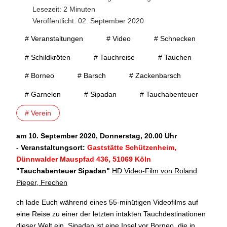
Lesezeit: 2 Minuten
Veröffentlicht: 02. September 2020
# Veranstaltungen
# Video
# Schnecken
# Schildkröten
# Tauchreise
# Tauchen
# Borneo
# Barsch
# Zackenbarsch
# Garnelen
# Sipadan
# Tauchabenteuer
# Verein
am 10. September 2020, Donnerstag, 20.00 Uhr
- Veranstaltungsort:
Gaststätte Schützenheim,
Dünnwalder Mauspfad 436, 51069 Köln
"Tauchabenteuer Sipadan
"
HD Video-Film von Roland
Pieper, Frechen
ch lade Euch während eines 55-minütigen Videofilms auf
eine Reise zu einer der letzten intakten Tauchdestinationen
dieser Welt ein. Sipadan ist eine Insel vor Borneo, die in