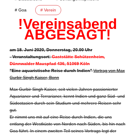
# Goa
# Verein
!Vereinsabend
ABGESAGT!
am 18. Juni 2020, Donnerstag, 20.00 Uhr
- Veranstaltungsort:
Gaststätte Schützenheim,
Dünnwalder Mauspfad 436, 51069 Köln
"
Eine aquaristische Reise durch Indien
"
Vortrag von Max
Gurbir Singh Kaiser, Bonn
Max Gurbir Singh Kaiser, seit vielen Jahren passionierter
Aquarianer und Terrarianer, kennt Indien und ganz Süd- und
Südostasien durch sein Studium und mehrere Reisen sehr
gut.
Er nimmt uns mit auf eine Reise durch Indien, die uns
entlang der Westküste von Norden nach Süden, bis hin nach
Goa führt. In einem zweiten Teil seines Vortrags legt der