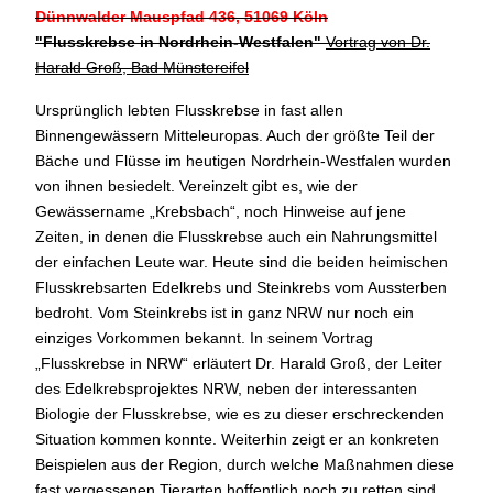
Dünnwalder Mauspfad 436, 51069 Köln
"Flusskrebse in Nordrhein-Westfalen
"
Vortrag von Dr.
Harald Groß, Bad Münstereifel
Ursprünglich lebten Flusskrebse in fast allen
Binnengewässern Mitteleuropas. Auch der größte Teil der
Bäche und Flüsse im heutigen Nordrhein-Westfalen wurden
von ihnen besiedelt. Vereinzelt gibt es, wie der
Gewässername „Krebsbach“, noch Hinweise auf jene
Zeiten, in denen die Flusskrebse auch ein Nahrungsmittel
der einfachen Leute war. Heute sind die beiden heimischen
Flusskrebsarten Edelkrebs und Steinkrebs vom Aussterben
bedroht. Vom Steinkrebs ist in ganz NRW nur noch ein
einziges Vorkommen bekannt. In seinem Vortrag
„Flusskrebse in NRW“ erläutert Dr. Harald Groß, der Leiter
des Edelkrebsprojektes NRW, neben der interessanten
Biologie der Flusskrebse, wie es zu dieser erschreckenden
Situation kommen konnte. Weiterhin zeigt er an konkreten
Beispielen aus der Region, durch welche Maßnahmen diese
fast vergessenen Tierarten hoffentlich noch zu retten sind.