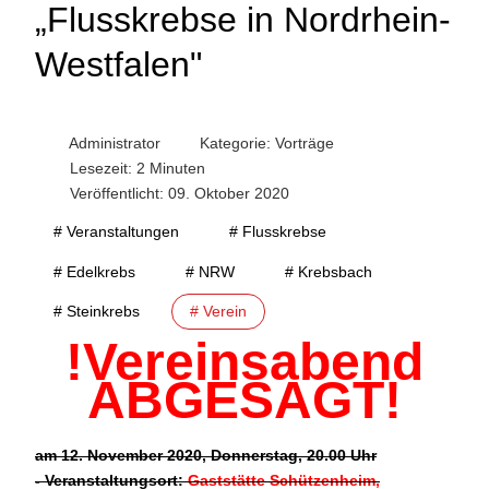
„Flusskrebse in Nordrhein-
Westfalen"
Administrator
Kategorie:
Vorträge
Lesezeit: 2 Minuten
Veröffentlicht: 09. Oktober 2020
# Veranstaltungen
# Flusskrebse
# Edelkrebs
# NRW
# Krebsbach
# Steinkrebs
# Verein
!Vereinsabend
ABGESAGT!
am 12. November 2020, Donnerstag, 20.00 Uhr
- Veranstaltungsort:
Gaststätte Schützenheim,