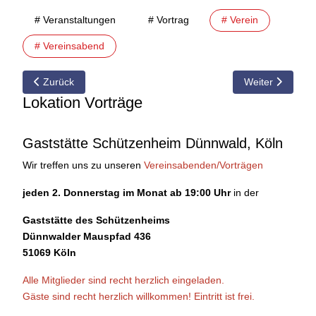
# Veranstaltungen
# Vortrag
# Verein
# Vereinsabend
Vorheriger Beitrag: 12.04.2010 Vorschau auf den Vereinsabend 
Nächster Beitra
Zurück
Weiter
Lokation Vorträge
Gaststätte Schützenheim Dünnwald, Köln
Wir treffen uns zu unseren
Vereinsabenden/Vorträgen
jeden 2. Donnerstag im Monat ab 19:00 Uhr
in der
Gaststätte des Schützenheims
Dünnwalder Mauspfad 436
51069 Köln
Alle Mitglieder sind recht herzlich eingeladen.
Gäste sind recht herzlich willkommen!
Eintritt ist frei.