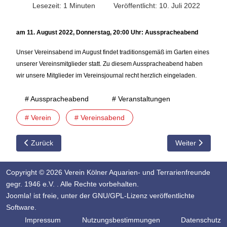
Lesezeit: 1 Minuten
Veröffentlicht: 10. Juli 2022
am 11. August 2022, Donnerstag, 20:00 Uhr: Ausspracheabend
Unser Vereinsabend im August findet traditionsgemäß im Garten eines
unserer Vereinsmitglieder statt. Zu diesem Ausspracheabend haben
wir unsere Mitglieder im Vereinsjournal recht herzlich eingeladen.
# Ausspracheabend
# Veranstaltungen
# Verein
# Vereinsabend
Vorheriger Beitrag: 10.08.2023 Ausspracheabend
Nächster Beitra
Zurück
Weiter
Copyright © 2026 Verein Kölner Aquarien- und Terrarienfreunde
gegr. 1946 e.V. . Alle Rechte vorbehalten.
Joomla!
ist freie, unter der
GNU/GPL-Lizenz
veröffentlichte
Software.
Impressum
Nutzungsbestimmungen
Datenschutz