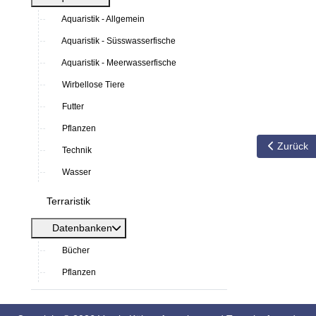
Aquaristik - Allgemein
Aquaristik - Süsswasserfische
Aquaristik - Meerwasserfische
Wirbellose Tiere
Futter
Pflanzen
Vorheriger
Zurück
Technik
Wasser
Terraristik
Datenbanken
Bücher
Pflanzen